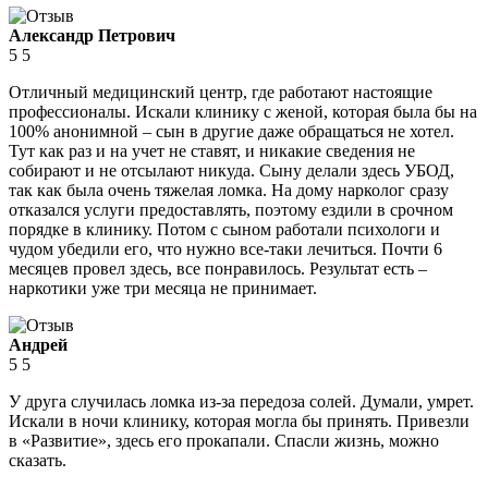
Александр Петрович
5
5
Отличный медицинский центр, где работают настоящие
профессионалы. Искали клинику с женой, которая была бы на
100% анонимной – сын в другие даже обращаться не хотел.
Тут как раз и на учет не ставят, и никакие сведения не
собирают и не отсылают никуда. Сыну делали здесь УБОД,
так как была очень тяжелая ломка. На дому нарколог сразу
отказался услуги предоставлять, поэтому ездили в срочном
порядке в клинику. Потом с сыном работали психологи и
чудом убедили его, что нужно все-таки лечиться. Почти 6
месяцев провел здесь, все понравилось. Результат есть –
наркотики уже три месяца не принимает.
Андрей
5
5
У друга случилась ломка из-за передоза солей. Думали, умрет.
Искали в ночи клинику, которая могла бы принять. Привезли
в «Развитие», здесь его прокапали. Спасли жизнь, можно
сказать.