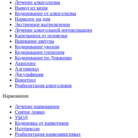
Лечение алкоголизма
Вывод из запоя
Кодирование от алкоголизма
Нарколог на дом
Экстренное вытрезвление
Лечение алкогольной интоксикации
Капельница от похмелья
Вшивание ампулы
Кодирование уколом
Кодирование гипнозом
Кодирование по Довженко
Аквилонг
Алгоминал
Дисульфирам
Вивитрол
Реабилитация алкоголиков
Наркомания
Лечение наркомании
Снятие ломки
УБОД
Кодировка от наркотиков
Налтрексон
Реабилитация наркозависимых