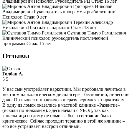
Владимирович
Психолог, Руководитель РЦ
Стаж:
16 лет
Григорьев Николай
Владимирович
Руководитель программы реабилитации.
Психолог.
Стаж:
9 лет
Терехин Александр
Николаевич
Психиатр - нарколог
Стаж:
18 лет
Султанов Тимур Рамильевич
Клинический психолог, руководитель постлечебной
программы
Стаж:
15 лет
Отзывы
Голбан А.
5
5
У нас сын употребляет наркотики. Мы пробовали лечиться в
местном наркологическом диспансере – бесполезно, ничего не
дало. Он вышел и практически сразу вернулся к наркотикам.
В одну из ломок оказались в частной клинике «Развитие»
(искали по знакомым). Здесь начали с УБОД, так как
капельница на дому не помогла бы, а состояние было
критическое. Сейчас проходит терапию в этой же клинике –
его все устраивает, настрой отличный.